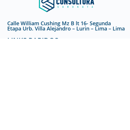
Calle William Cushing Mz B lt 16- Segunda
Etapa Urb. Villa Alejandro – Lurin – Lima – Lima
LINKS RAPIDOS
Página principal
Nosotros
Servicios
Blog
CONTÁCTANOS
+51 920 215 796
+51 977 145 948
ventas@gruposarukata.com